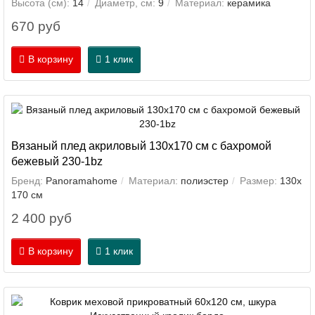
Высота (см):
14
Диаметр, см:
9
Материал:
керамика
670 руб
В корзину
1 клик
Вязаный плед акриловый 130х170 см с бахромой
бежевый 230-1bz
Бренд:
Panoramahome
Материал:
полиэстер
Размер:
130х
170 см
2 400 руб
В корзину
1 клик