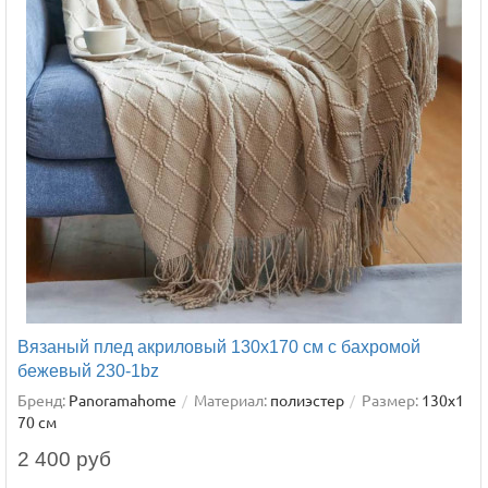
Вязаный плед акриловый 130х170 см с бахромой
бежевый 230-1bz
Бренд:
Panoramahome
Материал:
полиэстер
Размер:
130х1
70 см
2 400 руб