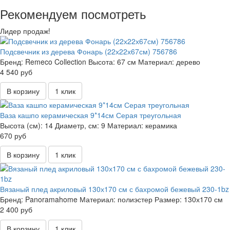
Рекомендуем посмотреть
Лидер продаж!
Подсвечник из дерева Фонарь (22х22х67см) 756786
Бренд:
Remeco Collection
Высота:
67 см
Материал:
дерево
4 540 руб
В корзину
1 клик
Ваза кашпо керамическая 9*14см Серая треугольная
Высота (см):
14
Диаметр, см:
9
Материал:
керамика
670 руб
В корзину
1 клик
Вязаный плед акриловый 130х170 см с бахромой бежевый 230-1bz
Бренд:
Panoramahome
Материал:
полиэстер
Размер:
130х170 см
2 400 руб
В корзину
1 клик