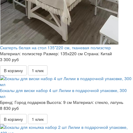
Скатерть белая на стол 135*220 см, тканевая полиэстер
Материал:
полиэстер
Размер:
135х220 см
Страна:
Китай
3 300 руб
В корзину
1 клик
Бокалы для виски набор 4 шт Лилии в подарочной упаковке, 300
мл
Бренд:
Город подарков
Высота:
9 см
Материал:
стекло, латунь
8 830 руб
В корзину
1 клик