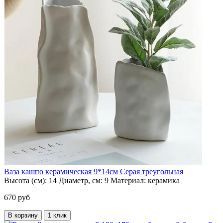
Ваза кашпо керамическая 9*14см Серая треугольная
Высота (см):
14
Диаметр, см:
9
Материал:
керамика
670 руб
В корзину
1 клик