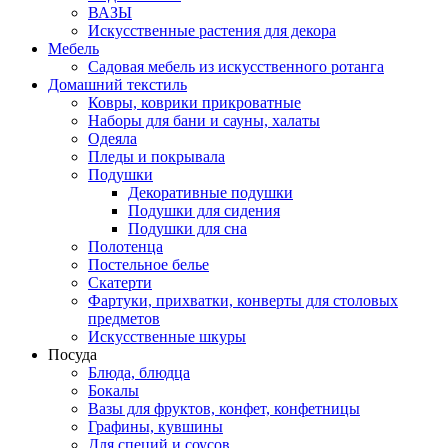
ВАЗЫ
Искусственные растения для декора
Мебель
Садовая мебель из искусственного ротанга
Домашний текстиль
Ковры, коврики прикроватные
Наборы для бани и сауны, халаты
Одеяла
Пледы и покрывала
Подушки
Декоративные подушки
Подушки для сидения
Подушки для сна
Полотенца
Постельное белье
Скатерти
Фартуки, прихватки, конверты для столовых
предметов
Искусственные шкуры
Посуда
Блюда, блюдца
Бокалы
Вазы для фруктов, конфет, конфетницы
Графины, кувшины
Для специй и соусов