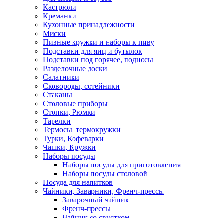
Кастрюли
Креманки
Кухонные принадлежности
Миски
Пивные кружки и наборы к пиву
Подставки для яиц и бутылок
Подставки под горячее, подносы
Разделочные доски
Салатники
Сковороды, сотейники
Стаканы
Столовые приборы
Стопки, Рюмки
Тарелки
Термосы, термокружки
Турки, Кофеварки
Чашки, Кружки
Наборы посуды
Наборы посуды для приготовления
Наборы посуды столовой
Посуда для напитков
Чайники, Заварники, Френч-прессы
Заварочный чайник
Френч-прессы
Чайник со свистком