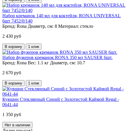
Набор креманок 140 мл для коктейля, RONA UNIVERSAL
6шт 7452/0/140
Бренд:
Rona
Диаметр, см:
8
Материал:
стекло
2 430 руб
В корзину
1 клик
Набор фужеров креманок RONA 350 мл SAUSER 6шт.
Бренд:
Rona
Вес:
1.1 кг
Диаметр, см:
10.7
2 670 руб
В корзину
1 клик
Кувшин Стеклянный Синий с Золотистой Каймой Regal -
0641-44
1 350 руб
Нет в наличии
Лидер продаж!