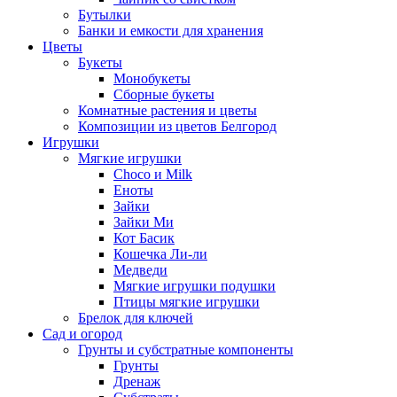
Бутылки
Банки и емкости для хранения
Цветы
Букеты
Монобукеты
Сборные букеты
Комнатные растения и цветы
Композиции из цветов Белгород
Игрушки
Мягкие игрушки
Choco и Milk
Еноты
Зайки
Зайки Ми
Кот Басик
Кошечка Ли-ли
Медведи
Мягкие игрушки подушки
Птицы мягкие игрушки
Брелок для ключей
Сад и огород
Грунты и субстратные компоненты
Грунты
Дренаж