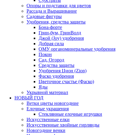
Субстраты
Опоры и подставки для цветов
Рассада и Выращивание
Садовые фигуры
Удобрения, средства защиты
Бона-форте
Грин-бум, ГринВолд
Джой (Joy) удобрения
Добрая сила
ОМУ органоминеральные удобрения
Покон
Сад, Огород
Средства защиты
Удобрения Цион (Zion)
Фаско удобрения
Цветочное счастье (Фаско)
Яды
Укрывной материал
НОВЫЙ ГОД
Ветки цветы новогодние
Елочные украшения
Стеклянные елочные игрушки
Искусственные елки
Искусственные хвойные гирлянды
Новогодние венки