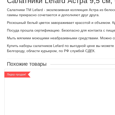
Салатники Lefard Астра 9,5 см
Салатники ТМ Lefard - эксклюзивная коллекция Астра из бел
гаммы прекрасно сочетаются и дополняют друг друга.
Роскошный белый цветок завораживает красотой и объемом. Кр
Посуда прошла сертификацию. Безопасно для контакта с пищ
Мыть мягкими моющими неабразивными средствами. Можно сме
Купить наборы салатников Lefard по выгодной цене вы можете 
Белгороду, области курьером, по РФ службой СДЕК.
Похожие товары
Лидер продаж!