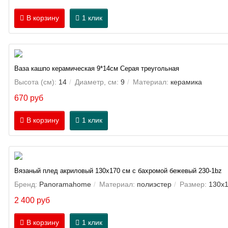
В корзину
1 клик
Ваза кашпо керамическая 9*14см Серая треугольная
Высота (см):
14
Диаметр, см:
9
Материал:
керамика
670 руб
В корзину
1 клик
Вязаный плед акриловый 130х170 см с бахромой бежевый 230-1bz
Бренд:
Panoramahome
Материал:
полиэстер
Размер:
130х1
2 400 руб
В корзину
1 клик