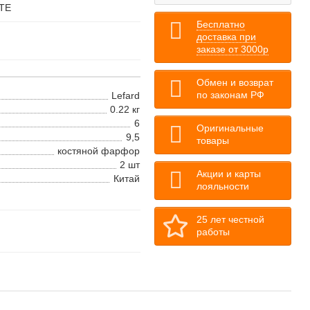
ТЕ
Бесплатно
доставка при
заказе от 3000р
Обмен и возврат
по законам РФ
Lefard
0.22 кг
6
Оригинальные
9,5
товары
костяной фарфор
2 шт
Акции и карты
Китай
лояльности
25 лет честной
работы