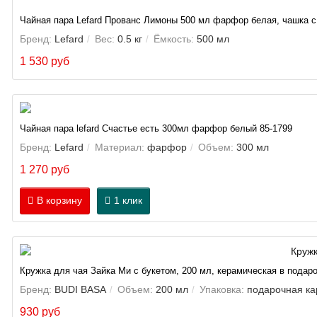
Чайная пара Lefard Прованс Лимоны 500 мл фарфор белая, чашка с
Бренд:
Lefard
Вес:
0.5 кг
Ёмкость:
500 мл
1 530 руб
Чайная пара lefard Счастье есть 300мл фарфор белый 85-1799
Бренд:
Lefard
Материал:
фарфор
Объем:
300 мл
1 270 руб
В корзину
1 клик
Кружка для чая Зайка Ми с букетом, 200 мл, керамическая в подар
Бренд:
BUDI BASA
Объем:
200 мл
Упаковка:
подарочная ка
930 руб