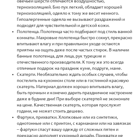
овечьей шерсти отличаются воздушностью,
термоизоляцией. Био пух легкий, обладает хорошей
термоизоляцией, одеяло к тому же весит немного.
Гипоалергенные одеяла не вызывают раздражений и
подходят для чувствительной и детской кожи.
Полотенца. Полотенца часто подбирают под стиль ванной
комнаты. Махровые полотенца быстро сохнут, прекрасно
впитывают влагу и при правильном уходе остаются
приятны на ощупь даже после частых стирок. В наличии
банные полотенца, для лица, рук турецкие и
отечественного производителя. К тому же это всегда
отличные подарок на праздник куме, подруге, маме.
Скатерти. Необязательно ждать особых случаев, чтобы
постелить на кухонном столе или в гостинной красивую
скатерть. Материал должен хорошо впитывать влагу,
быть прочным и конечно дарить праздничное настроение
даже в будние дни! При выборе скатертей не экономьте
на цене. Качественная скатерть, которая прослужит
годами, не может стоить дешево.
Фартуки, прихватки. Хлопковые или из синтетики,
однотонные или с принтом, с карманами или на завязках
– фартуки спасут вашу одежду от сложных пятен и
прекрасно дополнят кухонный дизайн. Прихватки не