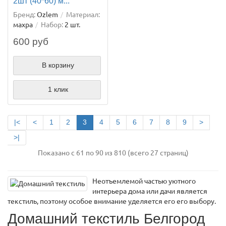
2шт (40*60) м...
Бренд:
Ozlem
Материал:
махра
Набор:
2 шт.
600 руб
В корзину
1 клик
|<
<
1
2
3
4
5
6
7
8
9
>
>|
Показано с 61 по 90 из 810 (всего 27 страниц)
Неотъемлемой частью уютного
интерьера дома или дачи является
текстиль, поэтому особое внимание уделяется его его выбору.
Домашний текстиль Белгород