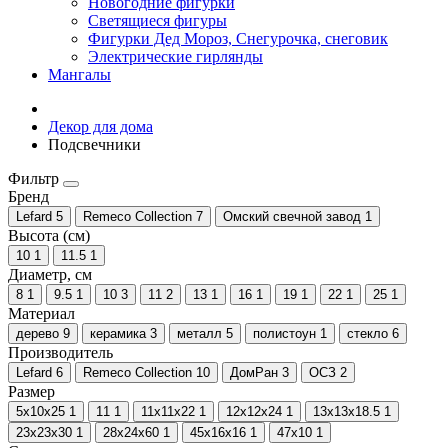
Новогодние фигурки
Светящиеся фигуры
Фигурки Дед Мороз, Снегурочка, снеговик
Электрические гирлянды
Мангалы
Декор для дома
Подсвечники
Фильтр
Бренд
Lefard
5
Remeco Collection
7
Омский свечной завод
1
Высота (см)
10
1
11.5
1
Диаметр, см
8
1
9.5
1
10
3
11
2
13
1
16
1
19
1
22
1
25
1
Материал
дерево
9
керамика
3
металл
5
полистоун
1
стекло
6
Производитель
Lefard
6
Remeco Collection
10
ДомРан
3
ОСЗ
2
Размер
5x10x25
1
11
1
11х11х22
1
12х12х24
1
13х13х18.5
1
23х23х30
1
28х24х60
1
45х16х16
1
47х10
1