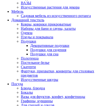
ВАЗЫ
Искусственные растения для декора
Мебель
Садовая мебель из искусственного ротанга
Домашний текстиль
Ковры, коврики прикроватные
Наборы для бани и сауны, халаты
Одеяла
Пледы и покрывала
Подушки
Декоративные подушки
Подушки для сидения
Подушки для сна
Полотенца
Постельное белье
Скатерти
Фартуки, прихватки, конверты для столовых
предметов
Искусственные шкуры
Посуда
Блюда, блюдца
Бокалы
Вазы для фруктов, конфет, конфетницы
Графины, кувшины
Для специй и соусов