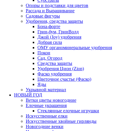
Субстраты
Опоры и подставки для цветов
Рассада и Выращивание
Садовые фигуры
Удобрения, средства защиты
Бона-форте
Грин-бум, ГринВолд
Джой (Joy) удобрения
Добрая сила
ОМУ органоминеральные удобрения
Покон
Сад, Огород
Средства защиты
Удобрения Цион (Zion)
Фаско удобрения
Цветочное счастье (Фаско)
Яды
Укрывной материал
НОВЫЙ ГОД
Ветки цветы новогодние
Елочные украшения
Стеклянные елочные игрушки
Искусственные елки
Искусственные хвойные гирлянды
Новогодние венки