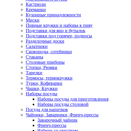
Кастрюли
Креманки
Кухонные принадлежности
Миски
Пивные кружки и наборы к пиву
Подставки для яиц и бутылок
Подставки под горячее, подносы
Разделочные доски
Салатники
Сковороды, сотейники
Стаканы
Столовые приборы
Стопки, Рюмки
Тарелки
Термосы, термокружки
Турки, Кофеварки
Чашки, Кружки
Наборы посуды
Наборы посуды для приготовления
Наборы посуды столовой
Посуда для напитков
Чайники, Заварники, Френч-прессы
Заварочный чайник
Френч-прессы
Чайник со свистком