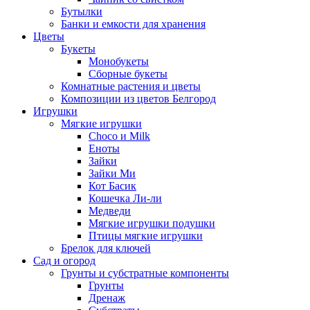
Бутылки
Банки и емкости для хранения
Цветы
Букеты
Монобукеты
Сборные букеты
Комнатные растения и цветы
Композиции из цветов Белгород
Игрушки
Мягкие игрушки
Choco и Milk
Еноты
Зайки
Зайки Ми
Кот Басик
Кошечка Ли-ли
Медведи
Мягкие игрушки подушки
Птицы мягкие игрушки
Брелок для ключей
Сад и огород
Грунты и субстратные компоненты
Грунты
Дренаж