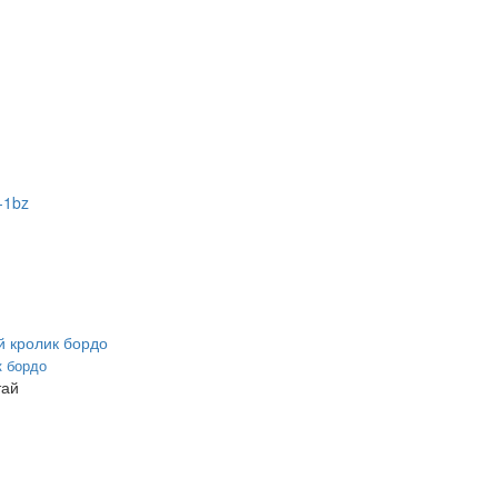
к бордо
тай