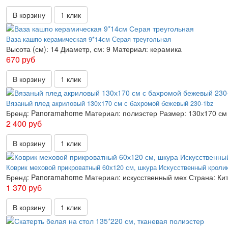
В корзину
1 клик
Ваза кашпо керамическая 9*14см Серая треугольная
Высота (см):
14
Диаметр, см:
9
Материал:
керамика
670 руб
В корзину
1 клик
Вязаный плед акриловый 130х170 см с бахромой бежевый 230-1bz
Бренд:
Panoramahome
Материал:
полиэстер
Размер:
130х170 см
2 400 руб
В корзину
1 клик
Коврик меховой прикроватный 60х120 см, шкура Искусственный кроли
Бренд:
Panoramahome
Материал:
искусственный мех
Страна:
Ки
1 370 руб
В корзину
1 клик