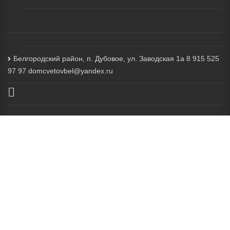
Белгородский район, п. Дубовое, ул. Заводская 1а 8 915 525
97 97 domcvetovbel@yandex.ru