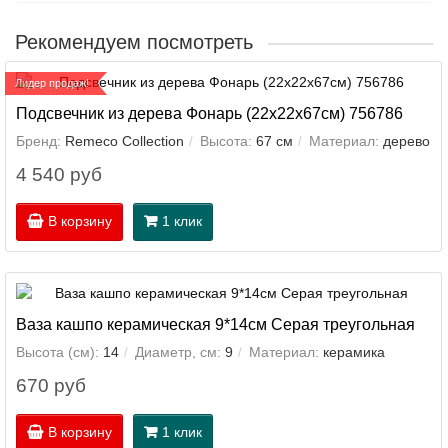
Рекомендуем посмотреть
Лидер продаж!
Подсвечник из дерева Фонарь (22х22х67см) 756786
Бренд:
Remeco Collection
Высота:
67 см
Материал:
дерево
4 540 руб
В корзину
1 клик
Ваза кашпо керамическая 9*14см Серая треугольная
Высота (см):
14
Диаметр, см:
9
Материал:
керамика
670 руб
В корзину
1 клик